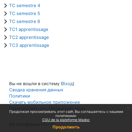
TC semestre 4
TC semestre 5
TC semestre 6
TC1 apprentissage
TC2 apprentissage
TC3 apprentissage
Вы не вошли в систему (
Вход
)
Сводка хранения данных
Политики
Скачать мобильное приложение
x
Переключить на стандартную тему
Продолжая просматривать этот сайт, Вы соглашаетесь с нашими
политиками:
CGU de la plateforme Madoc
На платформе
Moodle
Продолжить